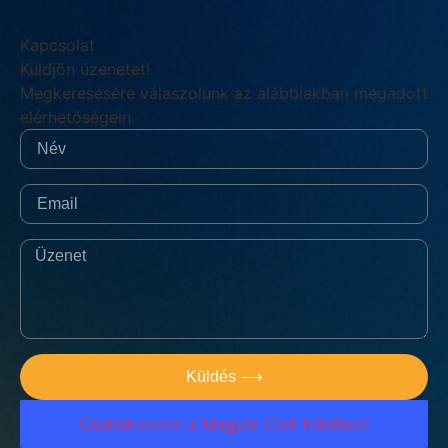
Kapcsolat
Küldjön üzenetet!
Megkeresésére válaszolunk az alábbiakban megadott
elérhetőségein.
Küldés ⟶
Csatlakozzon a Magyar Civil Hálóhoz!